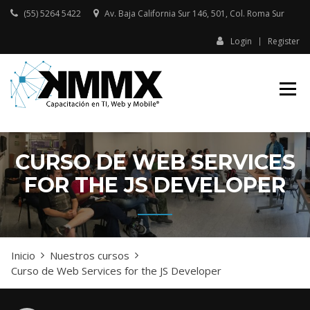
Skip
(55) 5264 5422
Av. Baja California Sur 146, 501, Col. Roma Sur​
to
content
Login
Register
Capacitación presencial y online
KMMX –
en TI, Web y Mobile
CAPACITACIÓN
EN TI, WEB Y
MOBILE
CURSO DE WEB SERVICES
FOR THE JS DEVELOPER
Inicio
Nuestros cursos
Curso de Web Services for the JS Developer