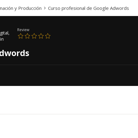
imación y Producción
Curso profesional de Google Adwords
Review
ital,
ón
Adwords