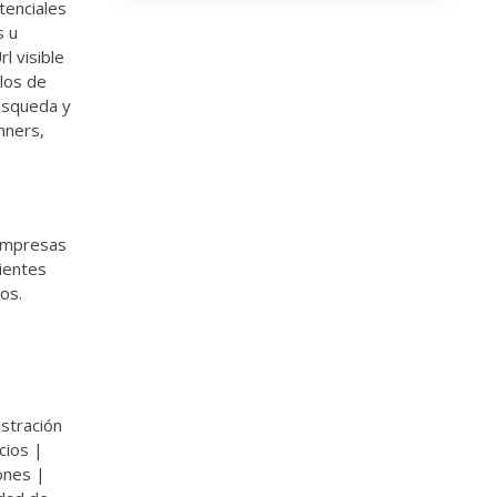
tenciales
s u
l visible
rlos de
úsqueda y
nners,
 empresas
lientes
os.
stración
cios |
ones |