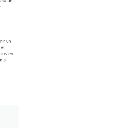
idad de
e
e
nir un
 el
cios en
n al