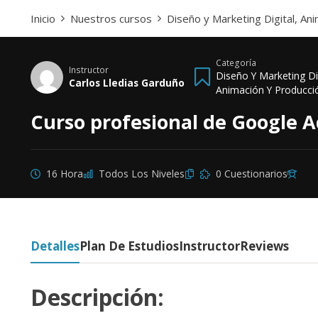
Inicio
Nuestros cursos
Diseño y Marketing Digital, An
Categoría
Instructor
Diseño Y Marketing Dig
Carlos Lledias Garduño
Animación Y Producci
Curso profesional de Google 
16 Hora
Todos Los Niveles
0 Cuestionarios
Detalles
Plan De Estudios
Instructor
Reviews
Descripción: