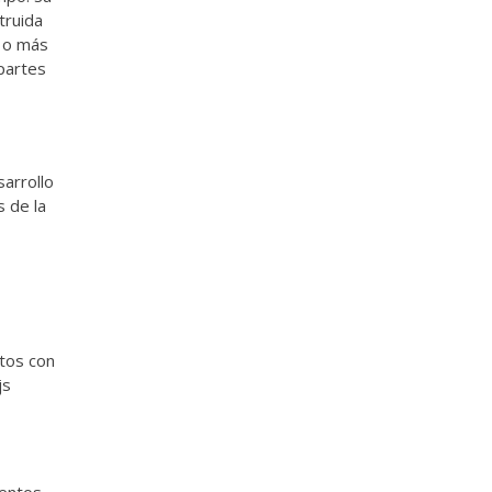
truida
t o más
partes
sarrollo
 de la
atos con
js