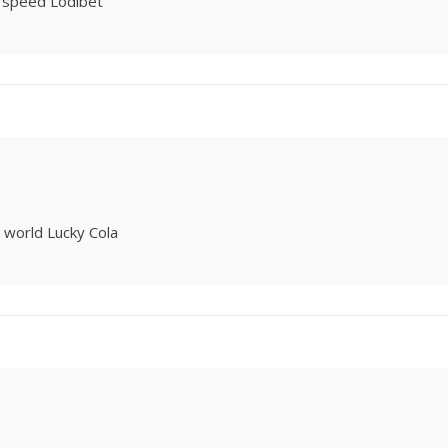
d speed
Lodibet
e world
Lucky Cola