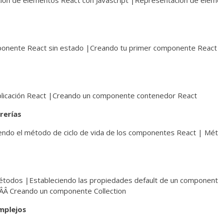
ción de elementos React con Javascript |Representación de ele
mponente React sin estado |Creando tu primer componente React
plicación React |Creando un componente contenedor React
rerías
endo el método de ciclo de vida de los componentes React | Mé
étodos |Estableciendo las propiedades default de un componen
|ÂÂ Creando un componente Collection
mplejos