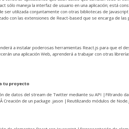
act sólo maneja la interfaz de usuario en una aplicación; está cons
e ser utilizada conjuntamente con otras bibliotecas de Javascrip
zado con las extensiones de React-based que se encarga de las 
enderá a instalar poderosas herramientas React.js para que el de
rán una aplicación Web, aprenderá a trabajar con otras librerías
ra tu proyecto
ión de datos del stream de Twitter mediante su API |Filtrando d
ÂÂ Creación de un package .jason |Reutilizando módulos de Node.