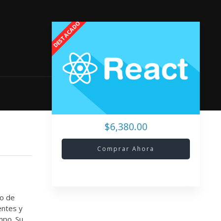
$6,380.00
Comprar Ahora
lo de
entes y
mpo. Su