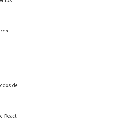
mentos
 con
todos de
te React