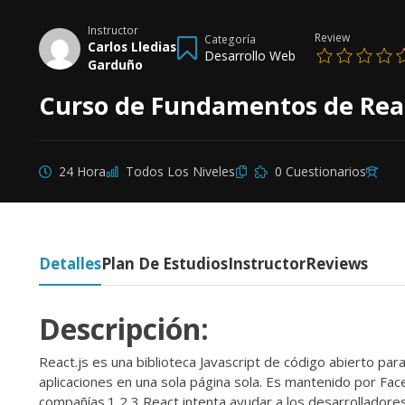
Instructor
Review
Categoría
Carlos Lledias
Desarrollo Web
Garduño
Curso de Fundamentos de Rea
24 Hora
Todos Los Niveles
0 Cuestionarios
Detalles
Plan De Estudios
Instructor
Reviews
Descripción:
React.js es una biblioteca Javascript de código abierto para
aplicaciones en una sola página sola. Es mantenido por F
compañías.1 2 3 React intenta ayudar a los desarrolladores