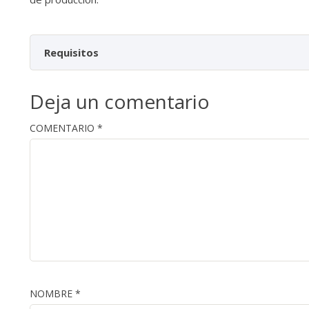
Requisitos
Conocimientos básicos de Python
Deja un comentario
Conocimiento básicos de comandos linux.
COMENTARIO
*
Comprensión de lectura de textos en idioma inglés.
NOMBRE
*