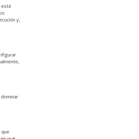
 está
nos
ecución y,
nfigurar
nalmente,
e dominar
s que
 en qué