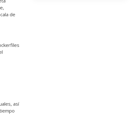
eta
e,
scala de
ckerfiles
el
ales, así
 tiempo