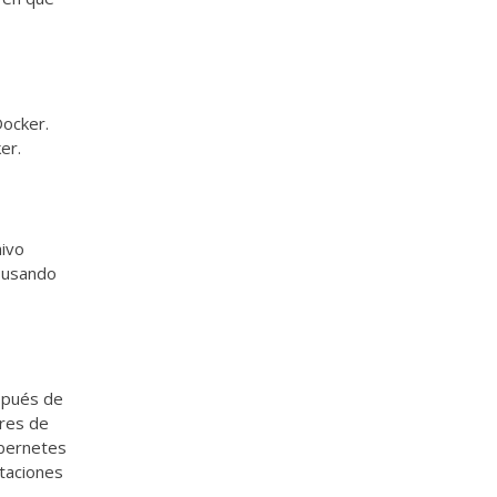
Docker.
er.
hivo
 usando
spués de
ores de
ubernetes
ntaciones