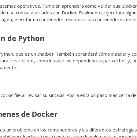
 sistemas operativos. También aprenderá cómo validar que Docker
 de uso común asociados con Docker. Finalmente, ejecutará algu
 imagen, ejecutar un contenedor, enumerar los contenedores en ej
ón de Python
 Python, que es un chatbot. También aprenderá cómo instalar y co
 crear el bot, cómo instalar las dependencias para el bot y, fi
tamente.
e
ockerfile al revisar su sintaxis. Ahora está un paso más cerca d
menes de Docker
s es un problema en los contenedores y las diferentes estrategia
También profundizará en la configuración de volúmenes y aprendió