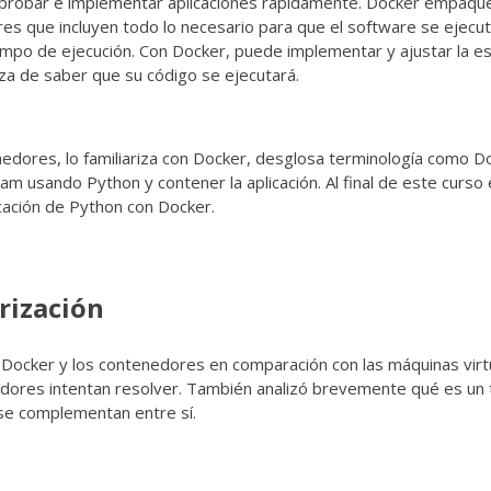
 probar e implementar aplicaciones rápidamente. Docker empaqu
s que incluyen todo lo necesario para que el software se ejecut
iempo de ejecución. Con Docker, puede implementar y ajustar la e
eza de saber que su código se ejecutará.
edores, lo familiariza con Docker, desglosa terminología como Do
 usando Python y contener la aplicación. Al final de este curso 
licación de Python con Docker.
rización
Docker y los contenedores en comparación con las máquinas virtu
dores intentan resolver. También analizó brevemente qué es un
se complementan entre sí.