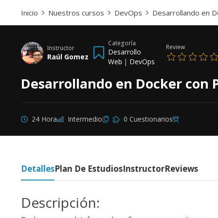
Inicio
Nuestros cursos
DevOps
Desarrollando en D
Categoría
Review
Instructor
Desarrollo
Raúl Gomez
Web
|
DevOps
Desarrollando en Docker con 
24 Hora
Intermedio
0 Cuestionarios
Detalles
Plan De Estudios
Instructor
Reviews
Descripción: