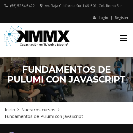
Skip
(55) 5264 5422
Av. Baja California Sur 146, 501, Col. Roma Sur​
to
content
Login
Register
Capacitación presencial y online
KMMX –
en TI, Web y Mobile
CAPACITACIÓN
EN TI, WEB Y
MOBILE
FUNDAMENTOS DE
PULUMI CON JAVASCRIPT
Inicio
Nuestros cursos
Fundamentos de Pulumi con JavaScript