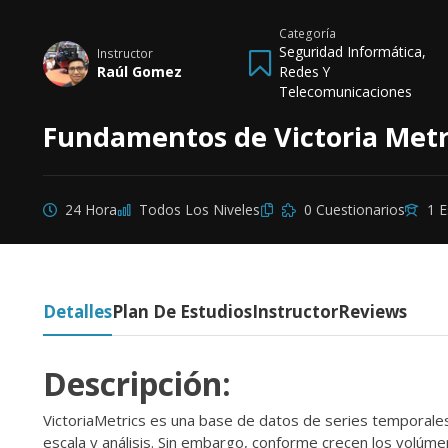
Categoría
Seguridad Informática,
Instructor
Raúl Gomez
Redes Y
Telecomunicaciones
Fundamentos de Victoria Metr
24 Hora
Todos Los Niveles
0 Cuestionarios
1 E
Detalles
Plan De Estudios
Instructor
Reviews
Descripción:
VictoriaMetrics es una base de datos de series temporale
escala y análisis. Sin embargo, conforme crecen los volúm