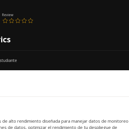
Review
ics
studiante
s de alto rendimiento diseñada para manejar datos de monitoreo
enes de datos, optimizar el rendimiento de tu despliegue de