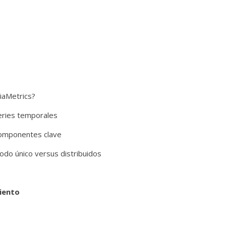
riaMetrics?
eries temporales
 componentes clave
odo único versus distribuidos
miento