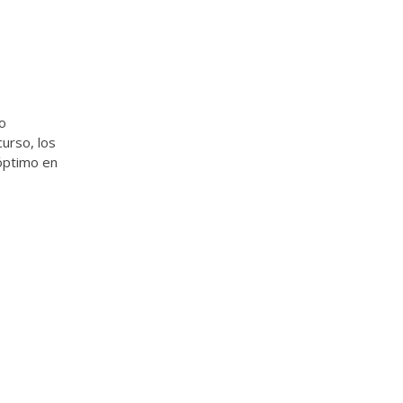
to
curso, los
 óptimo en