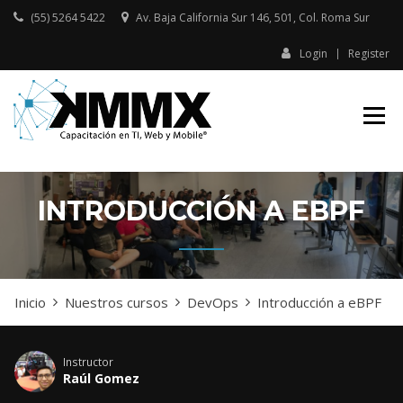
Skip
(55) 5264 5422
Av. Baja California Sur 146, 501, Col. Roma Sur​
to
content
Login
Register
Capacitación presencial y online
KMMX –
en TI, Web y Mobile
CAPACITACIÓN
EN TI, WEB Y
MOBILE
INTRODUCCIÓN A EBPF
Inicio
Nuestros cursos
DevOps
Introducción a eBPF
Instructor
Raúl Gomez