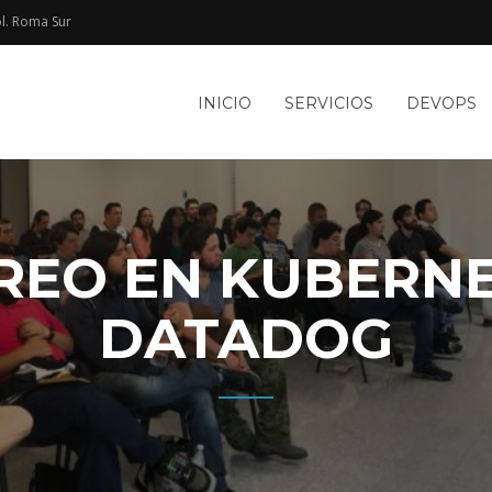
l. Roma Sur​
e
INICIO
SERVICIOS
DEVOPS
TACIÓN
le
WEB Y
REO EN KUBERNE
DATADOG