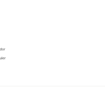
ador
uler