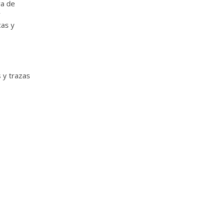
ra de
r
cas y
s y trazas