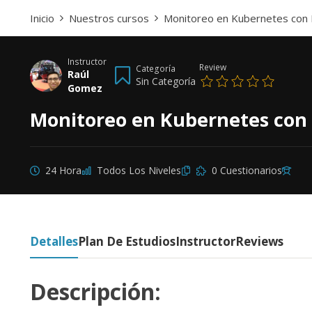
Inicio
Nuestros cursos
Monitoreo en Kubernetes con
Instructor
Review
Categoría
Raúl
Sin Categoría
Gomez
Monitoreo en Kubernetes con
24 Hora
Todos Los Niveles
0 Cuestionarios
Detalles
Plan De Estudios
Instructor
Reviews
Descripción: