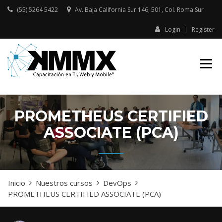
Skip
(55) 5264 5422
Av. Baja California Sur 146, 501, Col. Roma Sur​
to
content
Login
Register
Capacitación presencial y online
KMMX –
en TI, Web y Mobile
CAPACITACIÓN
EN TI, WEB Y
MOBILE
PROMETHEUS CERTIFIED
ASSOCIATE (PCA)
Inicio
Nuestros cursos
DevOps
PROMETHEUS CERTIFIED ASSOCIATE (PCA)