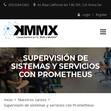
Skip
(55) 5264 5422
Av. Baja California Sur 146, 501, Col. Roma Sur​
to
content
Login
Register
Capacitación presencial y online
KMMX –
en TI, Web y Mobile
CAPACITACIÓN
EN TI, WEB Y
MOBILE
SUPERVISIÓN DE
SISTEMAS Y SERVICIOS
CON PROMETHEUS
Inicio
Nuestros cursos
Supervisión de sistemas y servicios con Prometheus