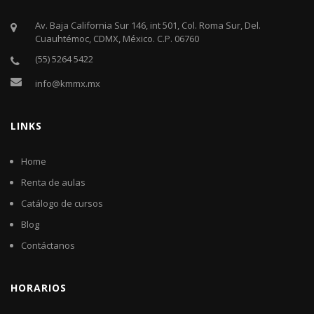
Av. Baja California Sur 146, int 501, Col. Roma Sur, Del.
Cuauhtémoc, CDMX, México. C.P. 06760​
(55) 5264 5422
info@kmmx.mx
LINKS
Home
Renta de aulas
Catálogo de cursos
Blog
Contáctanos
HORARIOS