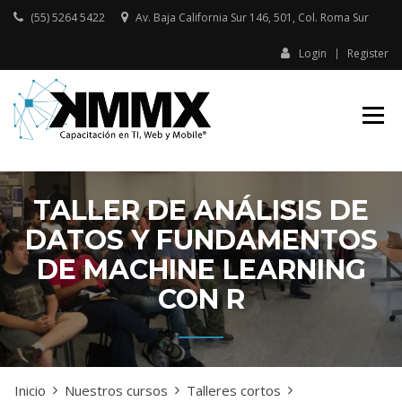
Skip
(55) 5264 5422
Av. Baja California Sur 146, 501, Col. Roma Sur​
to
content
Login
Register
Capacitación presencial y online
KMMX –
en TI, Web y Mobile
CAPACITACIÓN
EN TI, WEB Y
MOBILE
TALLER DE ANÁLISIS DE
DATOS Y FUNDAMENTOS
DE MACHINE LEARNING
CON R
Inicio
Nuestros cursos
Talleres cortos