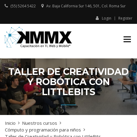
Skip
(55) 5264 5422
Av. Baja California Sur 146, 501, Col. Roma Sur​
to
content
Login
Register
Capacitación presencial y online
KMMX –
en TI, Web y Mobile
CAPACITACIÓN
EN TI, WEB Y
MOBILE
TALLER DE CREATIVIDAD
Y ROBÓTICA CON
LITTLEBITS
Inicio
Nuestros cursos
Cómputo y programación para niños
Taller de Creatividad y Robótica con LittleBits