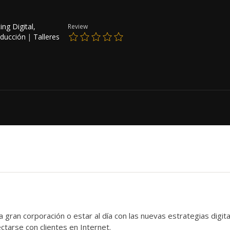
ng Digital,
Review
oducción
|
Talleres
a gran corporación o estar al día con las nuevas estrategias digita
ctarse con clientes en Internet.