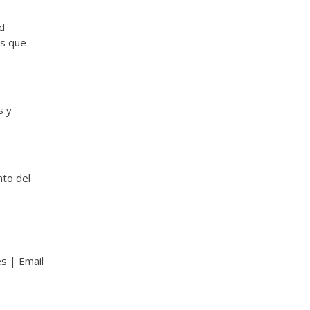
d
es que
s y
nto del
s | Email