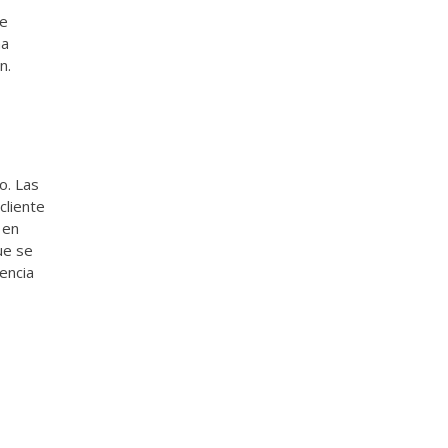
se
na
n.
o. Las
cliente
 en
ue se
encia