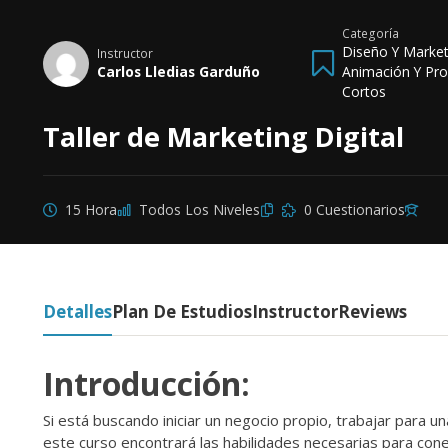
Categoría
Diseño Y Marketi
Instructor
Carlos Lledias Garduño
Animación Y Pr
Cortos
Taller de Marketing Digital
15 Hora
Todos Los Niveles
0 Cuestionarios
Detalles
Plan De Estudios
Instructor
Reviews
Introducción:
Si está buscando iniciar un negocio propio, trabajar para un
este curso encontrará las habilidades necesarias para cone