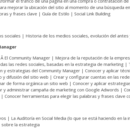
formar el trafico de una página en una compra o contratación de
 para mejorar la ubicación del sitio al momento de una búsqueda e
ras y frases clave | Guía de Estilo | Social Link Building
s sociales | Historia de los medios sociales, evolución del antes
 Manager
Â El Community Manager | Mejora de la reputación de la empresa
as las redes sociales, basadas en la estrategia de marketing | 
n y estrategias del Community Manager | Conocer y aplicar técni
y difusión del sitio web | Crear y configurar cuentas en las red
nar de forma orgánica un sitio web | Conocer y aplicar estrategia
urar y administrar campaña de marketing con Google Adwords | Co
| Conocer herramientas para elegir las palabras y frases clave c
os | La Auditoría en Social Media (lo que se está haciendo en la i
s sobre la estrategia