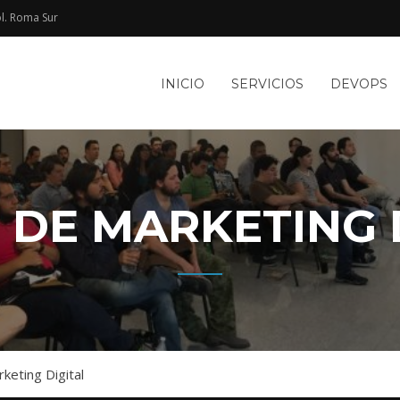
l. Roma Sur​
e
INICIO
SERVICIOS
DEVOPS
TACIÓN
le
WEB Y
 DE MARKETING 
rketing Digital