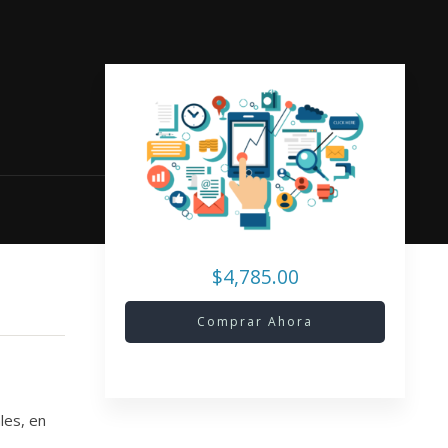
$4,785.00
Comprar Ahora
les, en