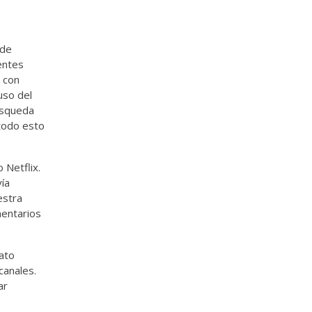
 de
entes
 con
uso del
búsqueda
 todo esto
 Netflix.
vía
estra
mentarios
rato
canales.
ar