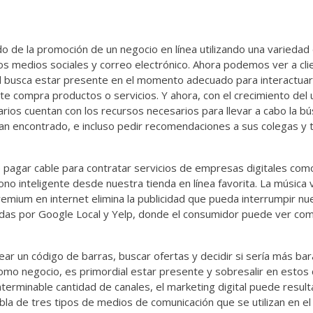
o de la promoción de un negocio en línea utilizando una variedad
 los medios sociales y correo electrónico. Ahora podemos ver a cli
tal busca estar presente en el momento adecuado para interactuar
te compra productos o servicios. Y ahora, con el crecimiento del 
arios cuentan con los recursos necesarios para llevar a cabo la 
han encontrado, e incluso pedir recomendaciones a sus colegas y
pagar cable para contratar servicios de empresas digitales como
no inteligente desde nuestra tienda en línea favorita. La música 
emium en internet elimina la publicidad que pueda interrumpir nu
adas por Google Local y Yelp, donde el consumidor puede ver co
ar un código de barras, buscar ofertas y decidir si sería más ba
Como negocio, es primordial estar presente y sobresalir en estos 
terminable cantidad de canales, el marketing digital puede result
la de tres tipos de medios de comunicación que se utilizan en el