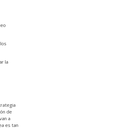
reo
los
ar la
trategia
ión de
van a
ea es tan