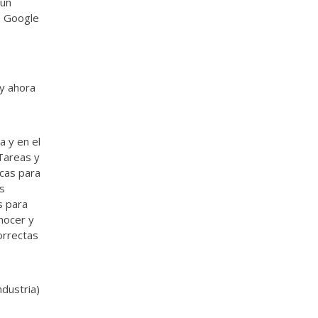
 un
n Google
 y ahora
 y en el
Tareas y
cas para
es
s para
nocer y
orrectas
ndustria)