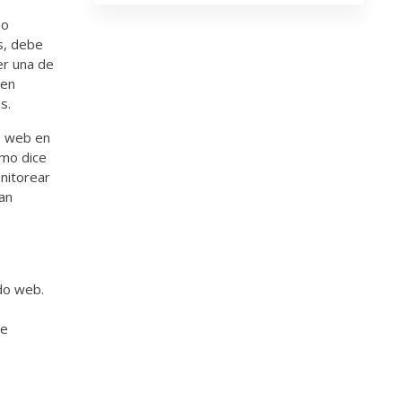
 o
s, debe
er una de
uen
s.
s web en
omo dice
nitorear
an
do web.
de