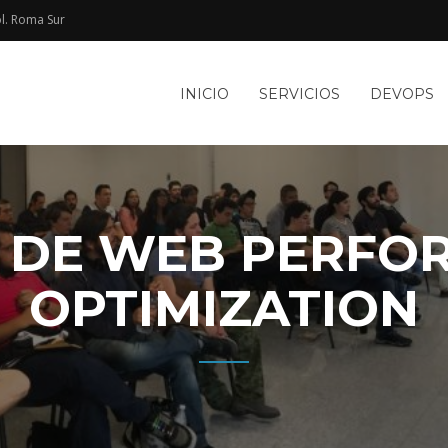
l. Roma Sur​
e
INICIO
SERVICIOS
DEVOPS
TACIÓN
le
WEB Y
R DE WEB PERFO
OPTIMIZATION