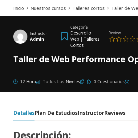
Inicio
Nuestros cursos
Talleres cortos
Taller de W
Categoría
Desarrollo
Review
Instructor
Admin
Web
|
Talleres
Cortos
Taller de Web Performance Op
12 Hora
Todos Los Niveles
0 Cuestionarios
Detalles
Plan De Estudios
Instructor
Reviews
Descripción: