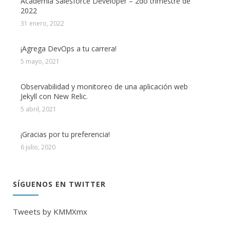
Academia Salesforce Developer – 2do trimestre de
2022
31 enero, 2022
¡Agrega DevOps a tu carrera!
5 mayo, 2021
Observabilidad y monitoreo de una aplicación web
Jekyll con New Relic.
5 abril, 2021
¡Gracias por tu preferencia!
6 julio, 2020
SÍGUENOS EN TWITTER
Tweets by KMMXmx