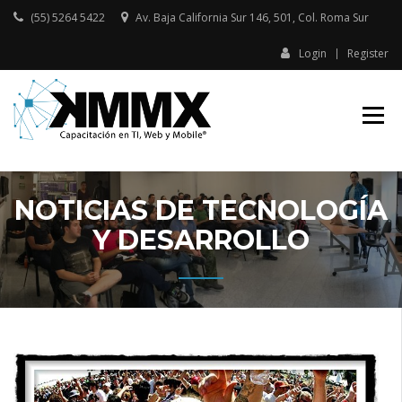
Skip
(55) 5264 5422
Av. Baja California Sur 146, 501, Col. Roma Sur​
to
content
Login
Register
Capacitación presencial y online
KMMX –
en TI, Web y Mobile
CAPACITACIÓN
EN TI, WEB Y
MOBILE
NOTICIAS DE TECNOLOGÍA
Y DESARROLLO