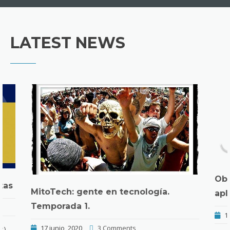
LATEST NEWS
Obs
tas
MitoTech: gente en tecnología.
apl
Temporada 1.
1 
17 junio, 2020
3 Comments
s).