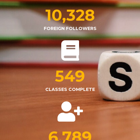
10,328
FOREIGN FOLLOWERS
549
CLASSES COMPLETE
6,789